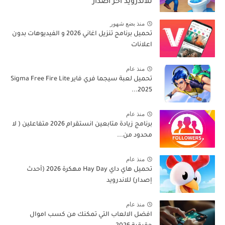
للاندرويد اخر اصدار
منذ بضع شهور
تحميل برنامج تنزيل اغاني 2026 و الفيديوهات بدون
اعلانات
منذ عام
تحميل لعبة سيجما فري فاير Sigma Free Fire Lite
2025...
منذ عام
برنامج زيادة متابعين انستقرام 2026 متفاعلين ( لا
محدود من...
منذ عام
تحميل هاي داي Hay Day مهكرة 2026 (أحدث
إصدار) للاندرويد
منذ عام
افضل الالعاب التي تمكنك من كسب اموال