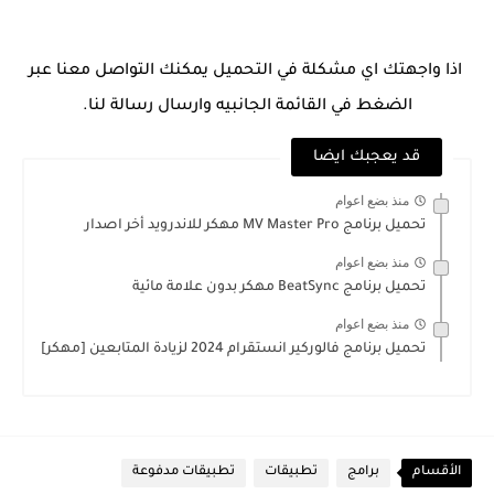
اذا واجهتك اي مشكلة في التحميل يمكنك التواصل معنا عبر
الضغط في القائمة الجانبيه وارسال رسالة لنا.
قد يعجبك ايضا
منذ بضع اعوام
تحميل برنامج MV Master Pro مهكر للاندرويد أخر اصدار
منذ بضع اعوام
تحميل برنامج BeatSync مهكر بدون علامة مائية
منذ بضع اعوام
تحميل برنامج فالوركير انستقرام 2024 لزيادة المتابعين [مهكر]
الأقسام
برامج
تطبيقات
تطبيقات مدفوعة