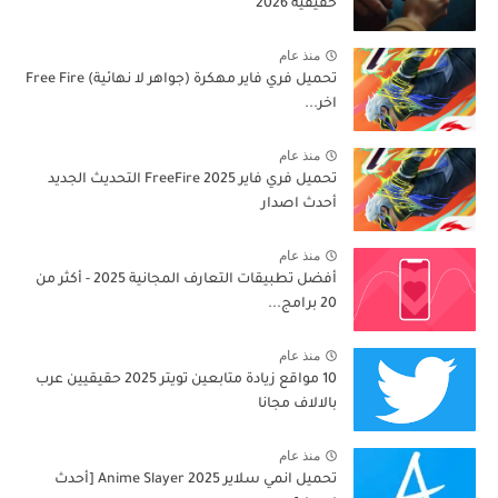
حقيقية 2026
منذ عام
تحميل فري فاير مهكرة (جواهر لا نهائية) Free Fire
اخر...
منذ عام
تحميل فري فاير 2025 FreeFire التحديث الجديد
أحدث اصدار
منذ عام
أفضل تطبيقات التعارف المجانية 2025 - أكثر من
20 برامج...
منذ عام
10 مواقع زيادة متابعين تويتر 2025 حقيقيين عرب
بالالاف مجانا
منذ عام
تحميل انمي سلاير 2025 Anime Slayer [أحدث