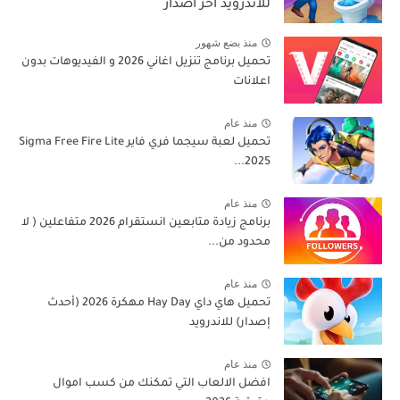
للاندرويد اخر اصدار
منذ بضع شهور
تحميل برنامج تنزيل اغاني 2026 و الفيديوهات بدون
اعلانات
منذ عام
تحميل لعبة سيجما فري فاير Sigma Free Fire Lite
2025...
منذ عام
برنامج زيادة متابعين انستقرام 2026 متفاعلين ( لا
محدود من...
منذ عام
تحميل هاي داي Hay Day مهكرة 2026 (أحدث
إصدار) للاندرويد
منذ عام
افضل الالعاب التي تمكنك من كسب اموال