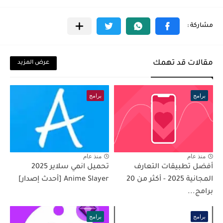
مقالات قد تهمك
عرض المزيد
برامج
برامج
منذ عام
منذ عام
أفضل تطبيقات التعارف
تحميل انمي سلاير 2025
المجانية 2025 - أكثر من 20
Anime Slayer [أحدث إصدار]
برامج...
برامج
برامج