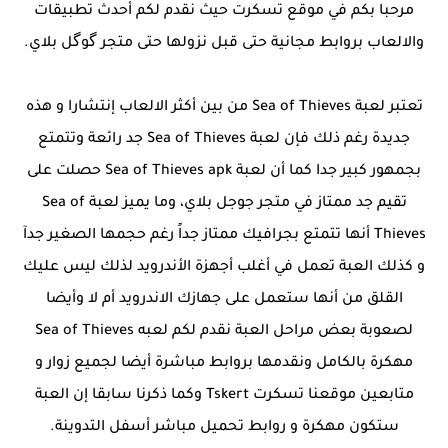
مرحبا بكم في موقع تسكرت حيث نقدم لكم أحدث تطبيقات
والالعاب بروابط مجانية حتى قبل نزولها حتى متجر گوگل بلاي.
تعتبر لعبة Sea of Thieves من بين أكثر الالعاب إنتشارا و هذه
جديدة رغم ذلك فإن لعبة Sea of Thieves جد رائعة وتتمتع
بجمهور كبير جدا كما أن لعبة Sea of Thieves apk حصلت على
تقيم جد ممتاز في متجر جوجل بلاي، وما يميز لعبة Sea of
Thieves أنها تتمتع بجرافيك ممتاز جداً رغم حجمها الصغير جدآ
و كذلك العبة تعمل في أغلب أجهزة الأندرويد لذلك ليس عليك
القلق من أنها ستعمل على جهازك الاندرويد أم لا وأيضا
لصعوبة بعض مراحل العبة نقدم لكم لعبه Sea of Thieves
مهكرة بالكامل ونقدمها بروابط مباشرة أيضا لجميع زوار و
متابعين موقعنا تسكرت Tskert وكما ذكرنا سابقا إن العبة
ستكون مهكرة و روابط تحميل مباشر أسفل التدوينة.