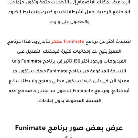
الإبداعية. يمكنك الانضمام إلى التحديات متعة وتكون جزءا من
المجتمع الرهيبة. جعل أشرطة الفيديو كبيرة، وتسليط الضوء
والحصول على واردة.
لنتحدث أكثر عن برنامج
Funimate مهكر
للأندرويد، هذا البرنامج
المميز يتيح لك إمكانيات كثيرة فيمكنك التعديل على
الفيديوهات ويحود أكثر 150 ثاتير في برنامج Funimate وأما
النسخة المدفوعة من برنامج Funimate مهكر ستكون جد
مميزة لأن كل شئ فيها سيكون مجاني وفتوح ولا يطلب دفع
أية مبالغ، وبرنامج Funimate للايفون جد ممتاز خاصة مع هده
النسخة المدفوعة بدون إعلانات.
عرض بعض صور برنامج Funimate