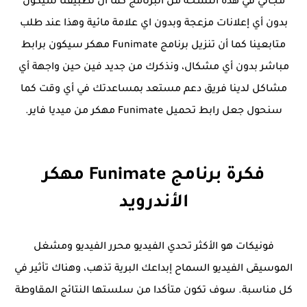
مجاني في هذه النسخة من البرنامج كما أن تطبيقنا سيكون
بدون أي إعلانات مزعجة وبدون اي علامة مائية وهذا عند طلب
متابعينا كما أن تنزيل برنامج Funimate مهكر سيكون برابط
مباشر بدون أي مشكال، ونذكرك من جديد فين حين واجهة أي
مشاكل لدينا فريق دعم مستعد بمساعدتك في أي وقت كما
سنحول جعل رابط تحميل Funimate مهكر من ميديا فاير.
فكرة برنامج Funimate مهكر
الأندرويد
فونيكات هو الأكثر تحدي الفيديو محرر الفيديو ومشغل
الموسيقى الفيديو السماح إبداعك البرية تذهب، وهناك تأثير في
كل مناسبة. سوف تكون متأكدا من سلستها النتائج المقاوطة