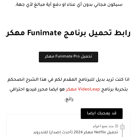
سيكون مجاني بدون أي عناء او دفع أية مبالغ لأي جهة.
رابط تحميل برنامج Funimate مهكر
تحميل Funimate Pro مهكر
اذا كنت تريد بديل للبرنامج المقدم لكم في هذا الشرح انصحكم
بتحربة برنامج
VideoLeap مهكر
هو ايضا محرر فيديو احترافي
رائع.
قد يعجبك ايضا
منذ بضع اعوام
تحميل Netflix مهكر 2024 (أحدث إصدار) للاندرويد