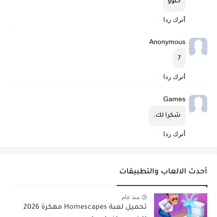
حلوو
أترك ردا
Anonymous
7
أترك ردا
Games
شكرا لك.
أترك ردا
أحدث الالعاب والتطبيقات
منذ عام
تحميل لعبة Homescapes مهكرة 2026