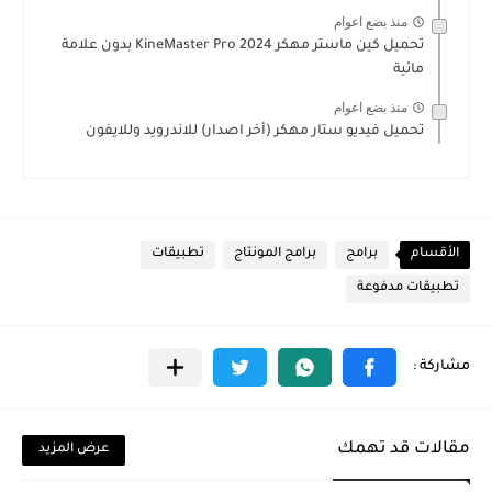
منذ بضع اعوام
تحميل كين ماستر مهكر 2024 KineMaster Pro بدون علامة
مائية
منذ بضع اعوام
تحميل فيديو ستار مهكر (أخر اصدار) للاندرويد وللايفون
الأقسام
برامج
برامج المونتاج
تطبيقات
تطبيقات مدفوعة
مقالات قد تهمك
عرض المزيد