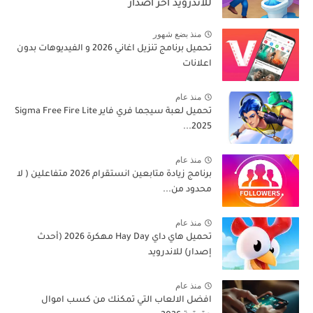
للاندرويد اخر اصدار
منذ بضع شهور
تحميل برنامج تنزيل اغاني 2026 و الفيديوهات بدون
اعلانات
منذ عام
تحميل لعبة سيجما فري فاير Sigma Free Fire Lite
2025...
منذ عام
برنامج زيادة متابعين انستقرام 2026 متفاعلين ( لا
محدود من...
منذ عام
تحميل هاي داي Hay Day مهكرة 2026 (أحدث
إصدار) للاندرويد
منذ عام
افضل الالعاب التي تمكنك من كسب اموال