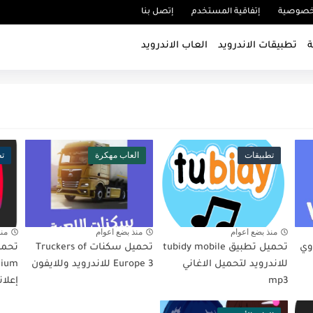
خصوصية
إتفاقية المستخدم
إتصل بنا
ة
تطبيقات الاندرويد
العاب الاندرويد
تطبيقات
العاب مهكرة
تط
منذ بضع اعوام
منذ بضع اعوام
منذ
ق WECIMA - وي
تحميل تطبيق tubidy mobile
تحميل سكنات Truckers of
للاندرويد لتحميل الاغاني
Europe 3 للاندرويد وللايفون
mp3
إعلان