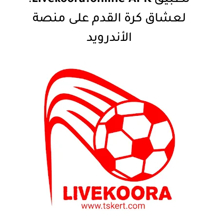
تطبيق
Livekoora.online APK
:
لعشاق كرة القدم على منصة
الأندرويد