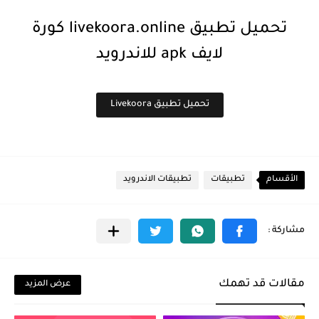
تحميل تطبيق livekoora.online كورة
لايف apk للاندرويد
تحميل تطبيق Livekoora
الأقسام
تطبيقات
تطبيقات الاندرويد
مقالات قد تهمك
عرض المزيد