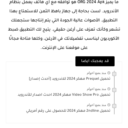
ما يميز ORG 2024 Apk هو توافقه مع أي هاتف يعمل بنظام
الأندرويد. لست بحاجة إلى جهاز باهظ الثمن للاستمتاع بهذا
التطبيق. الأصوات عالية الجودة التي يتم إنتاجها ستجعلك
تشعر وكأنك تعزف على أرغن حقيقي. يتيح لك التطبيق ضبط
الأكورديون ليناسب تفضيلاتك في الأرغن، وكلها متاحة مجانًا
على موقعنا على الإنترنت.
قد يعجبك ايضا
منذ بضع اعوام
تحميل Prequel مهكر 2024 للاندرويد [أحدث إصدار]
منذ بضع اعوام
تحميل Video Show Pro مهكر 2024 احدث اصدار للأندرويد
منذ بضع اعوام
تحميل 2ndline مهكر 2024 للحصول على رقم أمريكي