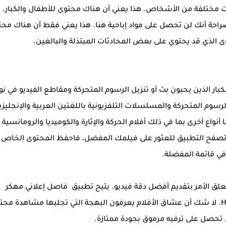
مختلفة من الأشخاص. هذا يعني أن هناك محتوى للأطفال والكبار. 
راحة أنك لن تحصل على مواد إباحية هنا. هذا يعني فقط أن هناك مح
 الذي قد يحتوي على بعض المحادثات المبتذلة والبالغين.
بار الذين يحبون بث أو تنزيل الرسوم المتحركة ومقاطع الفيديو في نو
وم المتحركة والمسلسلات التلفزيونية باللغتين العربية والإنجليزي
 أنواع أخرى بما في ذلك أفلام الحركة والإثارة والكوميديا والرومانسية 
اء تصفح التطبيق للعثور على فيلمك المفضل، فاحفظ المحتوى الخاص
في قائمة المفضلة.
تعلق الأمر بتقديم أفضل دقة فيديو. يتيح تطبيق فاصل إعلاني مهكر
للمستخدمين الوصول إلى أفلامهم المختارة بجودة HD. لا شك أن عشاق الأفلام يعرفون البهجة التي تجلبها مشاهدة م
. تحصل على ترفيه مرموق بجودة ممتازة.