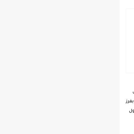
فرز
ول