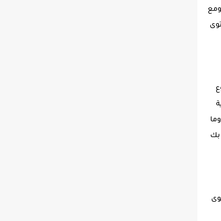
ومع
توى
ع
ة
وما
 بك
حتوى