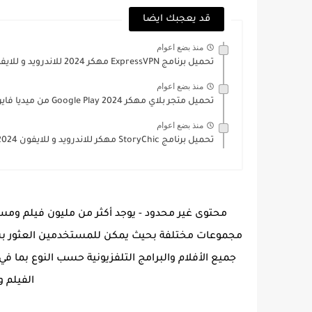
قد يعجبك ايضا
منذ بضع اعوام
تحميل برنامج ExpressVPN مهكر 2024 للاندرويد و للايفون
منذ بضع اعوام
تحميل متجر بلاي مهكر 2024 Google Play من ميديا فاير...
منذ بضع اعوام
تحميل برنامج StoryChic مهكر للاندرويد و للايفون 2024
محتوى غير محدود - يوجد أكثر من مليون فيلم ومس
مجموعات مختلفة بحيث يمكن للمستخدمين العثور بسهو
جميع الأفلام والبرامج التلفزيونية حسب النوع بما في 
الفيلم 