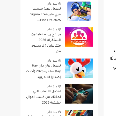
منذ عام
تحميل لعبة سيجما
فري فاير Sigma Free
Fire Lite 2025...
منذ عام
برنامج زيادة متابعين
انستقرام 2026
متفاعلين ( لا محدود
من...
ًا!
منذ عام
تحميل هاي داي Hay
ي
Day مهكرة 2026 (أحدث
إصدار) للاندرويد
منذ عام
افضل الالعاب التي
تمكنك من كسب اموال
حقيقية 2026
منذ عام