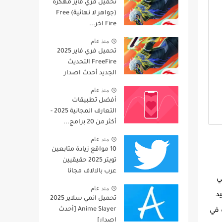
تحميل فري فاير مهكرة
(جواهر لا نهائية) Free
Fire اخر...
منذ عام
تحميل فري فاير 2025
FreeFire التحديث
الجديد أحدث اصدار
منذ عام
أفضل تطبيقات
التعارف المجانية 2025 -
أكثر من 20 برامج...
منذ عام
10 مواقع زيادة متابعين
تويتر 2025 حقيقيين
عرب بالالاف مجانا
ي
منذ عام
د
تحميل انمي سلاير 2025
Anime Slayer [أحدث
 في
إصدار]