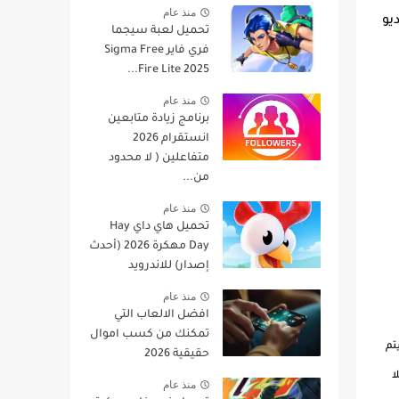
منذ عام
راديو
تحميل لعبة سيجما
فري فاير Sigma Free
Fire Lite 2025...
منذ عام
برنامج زيادة متابعين
انستقرام 2026
متفاعلين ( لا محدود
من...
منذ عام
تحميل هاي داي Hay
Day مهكرة 2026 (أحدث
إصدار) للاندرويد
منذ عام
افضل الالعاب التي
تمكنك من كسب اموال
تم
حقيقية 2026
ا
منذ عام