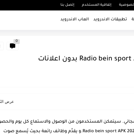
خصوصية
إتفاقية المستخدم
إتصل بنا
ة
تطبيقات الاندرويد
العاب الاندرويد
0
يو بين سبورت 2024 هو تطبيق راديو bein sport مجاني. سيتمكن المستخدمون من الوصول والاستماع كل يوم والح
على الاخبار الرياضية بشكل مباشر ومجاني مع Radio bein sport APK 2023.و يقدِّم وظائف رائعة بحيث يُسمع صوت