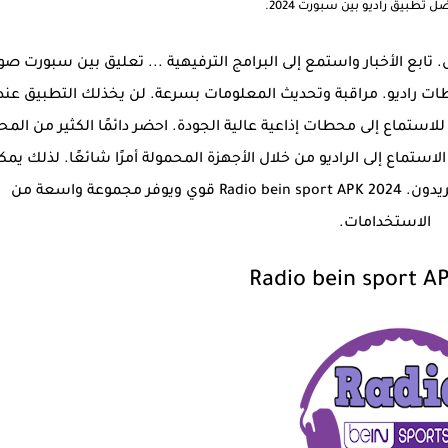
 تطبيق راديو بين سبورت 2024.
س. تابع الأخبار واستمع إلى البرامج الترفيهية ... تعليق بين سبورت ص
 راديو. مراقبة وتحديث المعلومات بسرعة. لن يخذلك التطبيق عند
 بين سبورت 2024 إحدى القنوات للاستماع إلى محطات إذاعية عالية الجودة. احضر دائمًا الكثير من ال
ستماع إلى الراديو من خلال الأجهزة المحمولة أمرًا شائعًا. لذلك يمك
للمستخدمين الاستماع إلى الراديو في أي وقت يريدون. Radio bein sport APK 2024 قوي ويوفر مجموعة واسعة من
الاستخدامات.
Radio bein sport A