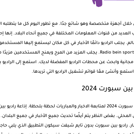
ا منذ فترة طويلة من خلال أجهزة متخصصة وهو شائع جدًا. مع تطور اليوم كل ما يتطلبه ا
لعديد من قنوات المعلومات المختلفة في جميع أنحاء البلاد. إنها إ
م. يجلب الراديو دائمًا الأخبار في كل مكان ليستمع إليها المستخدمو
متى كان متاحًا يمكن للمستخدمين اختيار Radio bein sport APK 2024. يجلب المزيد من المرح ويمنح المستخدمين مزيد
اديو بين سبورت 2024 محطة راديو مجانية وابحث عن محطات الراديو المفضلة لديك. استمع إلى الراديو 
ستمع وأنشئ معًا قوائم تشغيل الراديو التي تريدها.
بين سبورت 2024
توفر الكثير من محطة FM حول العالم من راديو بين سبورت 2024 لمتابعة الاخبار والمباريات لحظة بلحظة. إذاعة راديو بي
حتوى المحلي. بغض النظر يتم أيضًا تحديث جميع الأخبار في جميع البلدان. 
بار. راديو بين سبورت بدون تايم شيفت سيكون التطبيق الذي يلبي حاجة