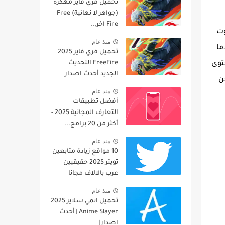
تحميل فري فاير مهكرة
(جواهر لا نهائية) Free
Fire اخر...
وت
منذ عام
ما
تحميل فري فاير 2025
FreeFire التحديث
محتوى
الجديد أحدث اصدار
ن
منذ عام
أفضل تطبيقات
التعارف المجانية 2025 -
أكثر من 20 برامج...
منذ عام
10 مواقع زيادة متابعين
تويتر 2025 حقيقيين
عرب بالالاف مجانا
منذ عام
تحميل انمي سلاير 2025
Anime Slayer [أحدث
إصدار]