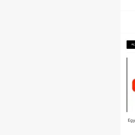
يد
ت 2025 EgyBest