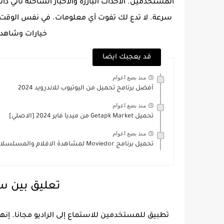
المستخدمين. الأحداث البارزة والأخبار الساخنة تأت
سرعة. لا تدع لك تفوت أي معلومات. في نفس الوقت مع 
خيارات وشاهد 
قد يعجبك ايضا
منذ بضع اعوام
أفضل برنامج تحميل من اليوتيوب للاندرويد 2024
منذ بضع اعوام
تحميل Getapk Market من ميديا فاير 2024 [الاصلي]
منذ بضع اعوام
تحميل برنامج Moviedor لمشاهدة الافلام والمسلسلات (بدون اعلانات)
تعليق بين 
تطبيق للمستخدمين للاستماع إلى الراديو مجانا. إنها