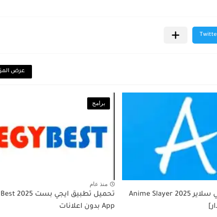
عرض المز
برامج
منذ عام
تحميل انمي سلاير 2025 Anime Slayer
تحميل تطبيق ايجي بس
ر]
App بدون اعلانات