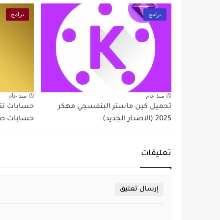
برامج
برامج
منذ عام
منذ عام
تحميل كين ماستر البنفسجي مهكر
2025 (الاصدار الجديد)
حسابات صا
تعليقات
إرسال تعليق