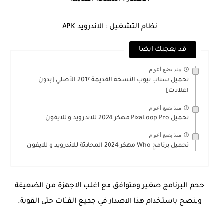
الاصدار : النسخة القديمة
نظام التشغيل : الاندرويد APK
قد يعجبك ايضا
منذ بضع اعوام
تحميل سناب تيوب النسخة القديمة 2017 الأصلي [بدون
اعلانات]
منذ بضع اعوام
تحميل PixaLoop Pro مهكر 2024 للاندرويد و للايفون
منذ بضع اعوام
تحميل برنامج Who مهكر 2024 المحادثة للاندرويد و للايفون
حجم البرنامج صغير ومتوافق مع اغلب الاجهزة من الضعيفة
وينصح باستخدام هذا الاصدار في جميع الفئات حتى القوية.