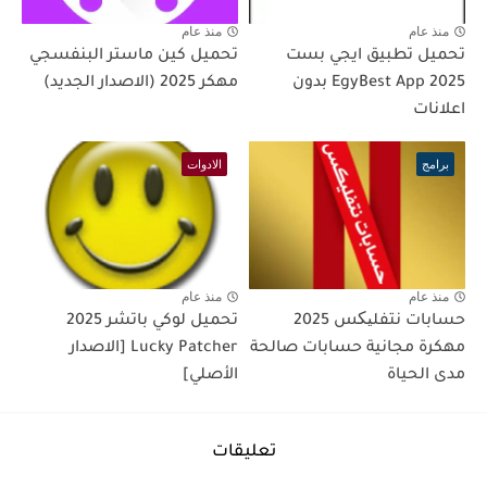
منذ عام
منذ عام
تحميل تطبيق ايجي بست
تحميل كين ماستر البنفسجي
2025 EgyBest App بدون
مهكر 2025 (الاصدار الجديد)
اعلانات
برامج
الادوات
منذ عام
منذ عام
حسابات نتفلیکس 2025
تحميل لوكي باتشر 2025
مهكرة مجانية حسابات صالحة
Lucky Patcher [الاصدار
مدى الحياة
الأصلي]
تعليقات