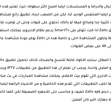
يال والدراما و المسلسلات ايضا اصبح اكثر سهوله، حيث تعتبر هذه اك
ر ايضا المتنفس الوحيد لنا، لكن من الصعب ايجاد تطبيق رائع لمشاه
 كثيرة جدا ومبالغ فيها او بالكاد تحتوي على قنوات وحتى ان توفرت فإن
تكون هناك تقاطعات في البث، لتستفيد اكثر من تطبيق Zaltv اذا كنت تتوفر على SmartTv يدعم نظام الاندرويد ي
عليه هذا التطبيق ويمكنك المشاهدة مع العائلة كاملة وتكون المشاهدة احلى و خاصة هده ان Zaltv يوفر جودة 
القنوات.
ستجد كود تفعيل ZalTV 2024 الجديدة في اسفل هذا المقال ستج
من اسفل هذه المقال حيث سنقدم لكم احدث نسخة و افضل واحدة، و
وات ومنها Bien Sport و OSN و القنوات الاخرى التي تقوم ببث الافلام، يمكنك مشاهدة المباريات في بث م
ا اغلب التطبيقات التي تقدم هذه الخاصية و من الاشياء الرائعه ايضا
المشاهدة بجودة عالية ورغم كل هذه الخصائص فإن حجم Zaltv apk خفيف و مناسب حتى للاجهزه الضعيفة لكن كلما ك
جهازك اكبر كان أفضل.