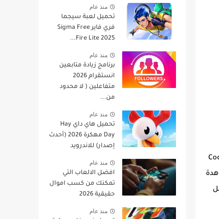
منذ عام
تحميل لعبة سيجما
فري فاير Sigma Free
Fire Lite 2025...
منذ عام
برنامج زيادة متابعين
انستقرام 2026
متفاعلين ( لا محدود
من...
منذ عام
تحميل هاي داي Hay
Day مهكرة 2026 (أحدث
إصدار) للاندرويد
 حين الى اخر كي تجد هذه الاكواد صالحة الاستعمال، لكن قبل ان نقدم لكم Code
منذ عام
افضل الالعاب التي
اهدة
تمكنك من كسب اموال
ل
حقيقية 2026
منذ عام