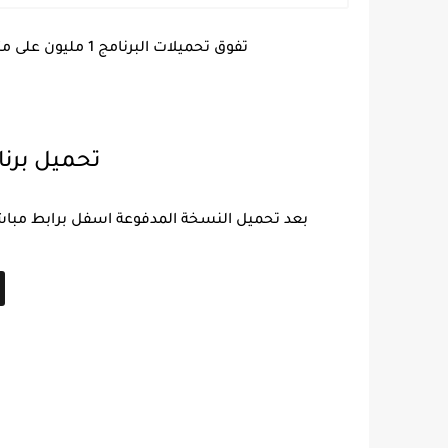
تفوق تحميلات البرنامج 1 مليون على متجر Google Play رغم انه ليس مجاني في الاستخدام تماما.
تحميل برنامج zaltv وكود
بعد تحميل النسخة المدفوعة اسفل برابط مباشر