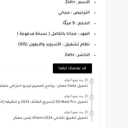
الاسم : Zaltv
الترخيص : مجاني
الحجم : 9 ميگا
المود : مجانا بالكامل ( نسخة مدفوعة )
نظام تشغيل : الأندرويد والايفون (IOS)
الناشر : Zaltv
قد يعجبك ايضا
منذ بضع اعوام
تحميل Vieka مهكر - برنامج تصميم فيديو احترافي مهكر
منذ بضع اعوام
تحميل SD Maid Pro لتسريع الهاتف 2024 و تنظيفه [النسخة...
منذ بضع اعوام
تحميل تطبيق افلامي 2024 Aflami بلس مهكر