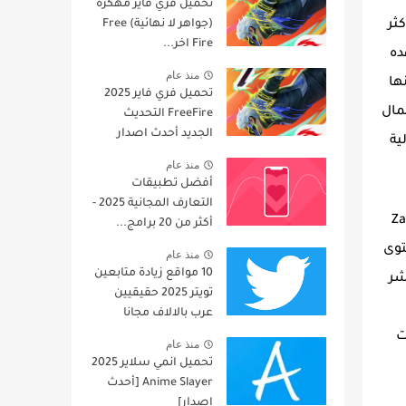
تحميل فري فاير مهكرة
(جواهر لا نهائية) Free
ثر
Fire اخر...
ده
منذ عام
ها
تحميل فري فاير 2025
مكنك استعمال
FreeFire التحديث
الجديد أحدث اصدار
مشاهدة عالية
منذ عام
أفضل تطبيقات
التعارف المجانية 2025 -
د الاكواد قابلة للنسخ وانصحك كذلك تحميل تطبيق Zaltv
أكثر من 20 برامج...
يجب ان تعلم ان هذا التطبيق من تطبيقات IPTV ويحتوى
منذ عام
10 مواقع زيادة متابعين
باشر
تويتر 2025 حقيقيين
عرب بالالاف مجانا
انت
منذ عام
تحميل انمي سلاير 2025
Anime Slayer [أحدث
إصدار]