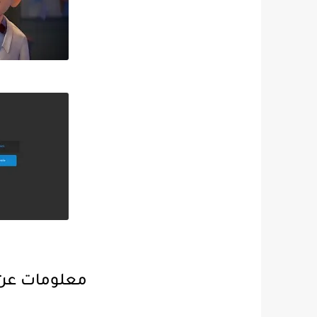
معلومات عن Zaltv للايفون و للاندر