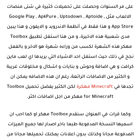
على مر السنوات وحصلت على تحميلات كثيرة في شتى منصات
الالعاب مثل Google Play , ApkPure , Uptodown , Aptoide ,
App Store و هذا فقط في أنظمة الاندرويد و الايفون و هذا يبين
مدى شعبية هذه الاخيرة، و من هنا استغل تطبيق Toolbox
مهكر هذه الشهرة لكسب من وراءه شهرة هو الاخر و بالفعل
نجح في ذلك حيث استغل احد الاشياء التي يريدها اي لعب ماين
كرافت و هي اضافة وحوش و بنايات و اشكال و مخلوقات غريبة
و الكثير من الاضافات الرائعة، رغم ان هذه الاضافه يمكن ان
تجدها في
Minecraft مهكرة
لكن الكثير يفضل تحميل Toolbox
for Minecraft مهكر من اجل اضافات اكثر.
وكما قرات في العنوان سنقدم Toolbox مهكر او كما احب ان
اسميها النسخة المدفوعة طبعا باخر اصدار لها جميع الميزات
المدفوعة مجانا وكذلك بدون اعلانات يمكنك تحميلها مجانا من