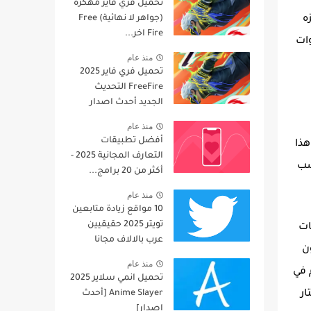
تحميل فري فاير مهكرة
(جواهر لا نهائية) Free
زه
Fire اخر...
وات
منذ عام
تحميل فري فاير 2025
FreeFire التحديث
الجديد أحدث اصدار
منذ عام
أفضل تطبيقات
 50 مليون تحميل وهذا
التعارف المجانية 2025 -
 حسب
أكثر من 20 برامج...
منذ عام
10 مواقع زيادة متابعين
تويتر 2025 حقيقيين
ات
عرب بالالاف مجانا
ن
منذ عام
 في
تحميل انمي سلاير 2025
Anime Slayer [أحدث
ار
إصدار]