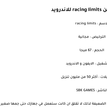
درويد
سم : racing limits
الترخيص : مجانية
الحجم : 67 ميجا
غيل : الايفون و الاندرويد
ر 50 من مليون تنزيل
لناشر : SBK GAMES