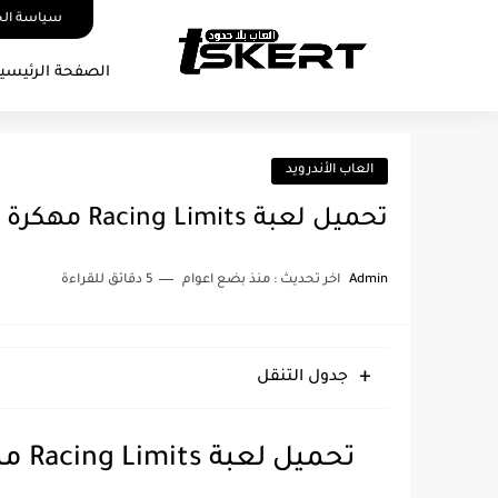
سياسة ال
الصفحة الرئيسي
العاب الأندرويد
تحميل لعبة Racing Limits مهكرة 2024 اخر اصدار
Admin
اخر تحديث :
منذ بضع اعوام
5 دقائق للقراءة
جدول التنقل
تحميل لعبة Racing Limits مهكرة للاندرويد و للايفون [ من ميديا فاير ]