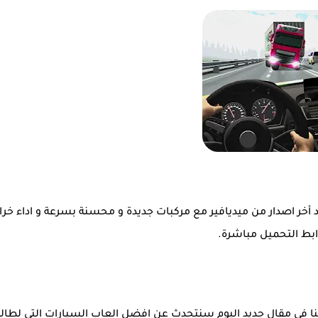
للايفون و للاندرويد أخر اصدار من ميديافير مع مركبات جديدة و محسنة بسرعة و اداء خر
ابط التحميل مباشرة.
Racing Li مهكرة 2024 هو موضوعنا في مقال جديد اليوم سنتحدث عن افضل العاب السيارات التي لطال