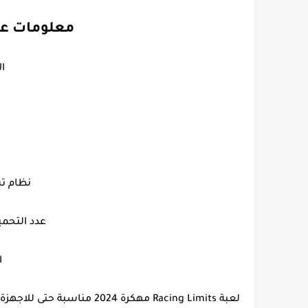
معلومات عن racing limits للان
الا
نظام تش
عدد التحميلات : أكث
ا
لعبة Racing Limits مهكرة 2024 مناسبة حتى للاجهزة الضعيفة لذلك لا تقلق ان كانت ستعمل في جهازك حتى جمها صغير جدا.