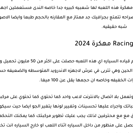
عبتها شخصيا في هاتفي وهي لعبه Racing Limits مهكرة هذه اللعبه لها شعبيه كبيره جدا خاصه الندى مستعملين اجه
وصراحه تتمتع بجرافيك جد ممتاز مع المقارنه بالحجم طبعا وايضا الاص
شبه حقيقيه.
 مهكرة 2024
لعبة Racing Limits مهكرة 2024 هي من الالعاب تعلم قياده السياره اي هذه اللعبه حصلت على اكثر من
وجل بلاي اللعبه كانت 2018 منذ ذلك الحين وهي تتربى في عرش لاجهزه الاندرويد المتوسطه والضعيفه
لخفيفه وخاصه ان حجمها يقل عن 100 ميغا.
تعدده وتعمل بلا اتصال بالانترنت لاعب واحد كما تحتوي كما تحتوي على مركب
تك واجراء عليها تحسينات وتغيير لونها يتغير الجو ايضا حيت سيكو
ابق مع مع محترفين لذلك يجب عليك تطوير مركبتك كما يمكنك التحكم
ل على منظور من داخل السياره اثناء اللعب او خارج السياره انت تخت