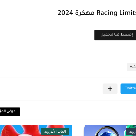
إضغط هنا لتحميل
كرة
عرض المز
رويد
العاب الأندرويد