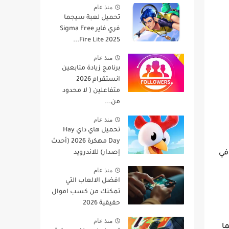
منذ عام
تحميل لعبة سيجما
فري فاير Sigma Free
Fire Lite 2025...
منذ عام
برنامج زيادة متابعين
انستقرام 2026
متفاعلين ( لا محدود
من...
منذ عام
تحميل هاي داي Hay
Day مهكرة 2026 (أحدث
إصدار) للاندرويد
افي
منذ عام
افضل الالعاب التي
تمكنك من كسب اموال
حقيقية 2026
منذ عام
ما