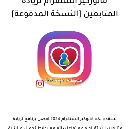
فالوركير انستقرام لزيادة
المتابعين [النسخة المدفوعة]
سنقدم لكم فالوكير انستقرام 2024 افضل برنامج لزيادة
متابعين انستقرام و مع تفاعل دائم مع روابط تحميل مباشرة.