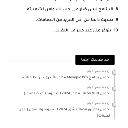
البرنامج ليس ضار على حسابك وامن لشعبيته.
تحديت دائما من اجل المزيد من الاضافات.
يتوفر على عدد كبير من اللغات.
قد يعجبك ايضا
منذ بضع اعوام
تحميل برنامج Movepic Pro مهكر للأندرويد برابط مباشر
منذ بضع اعوام
تحميل Turbo VPN مهكر 2024 للاندرويد (أحدث إصدار)
منذ بضع اعوام
تحميل تطبيق قصة عشق 2024 للاندرويد وللايفون [بدون
اعلانات]