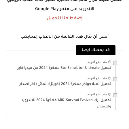
العمل عليها مزال قائم هذه الاخيرة تعتبر أحدث العاب الزومبي
الأندرويد على متحر Google Play
إضغط هنا لتحميل
أتمنى أن تنال هذه القائمة من الالعاب إعجابكم.
قد يعجبك ايضا
منذ بضع اعوام
تحميل Bus Simulator Ultimate مهكرة 2024 من ميديا فاير
منذ بضع اعوام
تحميل لعبة جواكر مهكرة 2024 (كوينز لا نهائي) اخر اصدار
منذ بضع اعوام
تحميل ارك ARK: Survival Evolved مهكرة 2024 للاندرويد
وللايفون