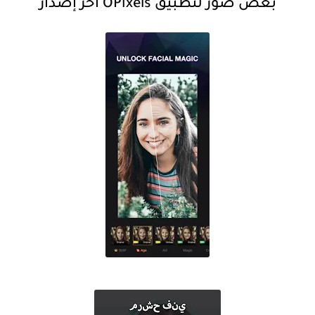
بعض صور لتطبيق OPixels أخر إصدار