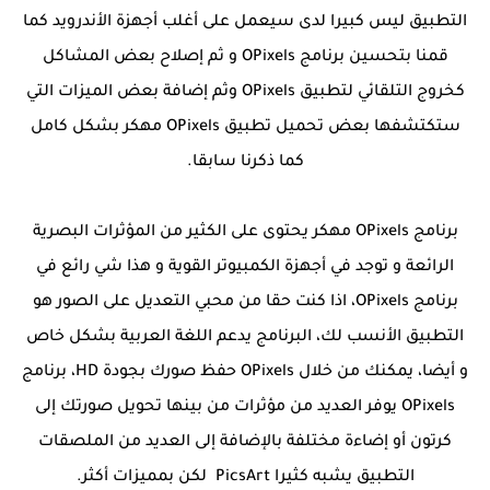
التطبيق ليس كبيرا لدى سيعمل على أغلب أجهزة الأندرويد كما
قمنا بتحسين برنامج OPixels و ثم إصلاح بعض المشاكل
كخروج التلقائي لتطبيق OPixels وثم إضافة بعض الميزات التي
ستكتشفها بعض تحميل تطبيق OPixels مهكر بشكل كامل
كما ذكرنا سابقا.
برنامج OPixels مهكر يحتوى على الكثير من المؤثرات البصرية
الرائعة و توجد في أجهزة الكمبيوتر القوية و هذا شي رائع في
برنامج OPixels، اذا كنت حقا من محبي التعديل على الصور هو
التطبيق الأنسب لك، البرنامج يدعم اللغة العربية بشكل خاص
و أيضا، يمكنك من خلال OPixels حفظ صورك بجودة HD، برنامج
OPixels يوفر العديد من مؤثرات من بينها تحويل صورتك إلى
كرتون أو إضاءة مختلفة بالإضافة إلى العديد من الملصقات
التطبيق يشبه كثيرا PicsArt لكن بمميزات أكثر.