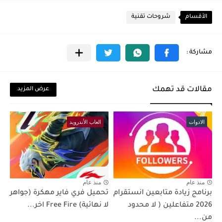
الأقسام
شروحات تقنية
مقالات قد تهمك
عرض المزيد
الادوات
العاب الأندرويد
منذ عام
منذ عام
برنامج زيادة متابعين انستقرام
تحميل فري فاير مهكرة (جواهر
2026 متفاعلين ( لا محدود
لا نهائية) Free Fire اخر...
من...